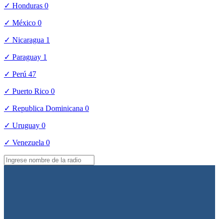
✓ Honduras
0
✓ México
0
✓ Nicaragua
1
✓ Paraguay
1
✓ Perú
47
✓ Puerto Rico
0
✓ Republica Dominicana
0
✓ Uruguay
0
✓ Venezuela
0