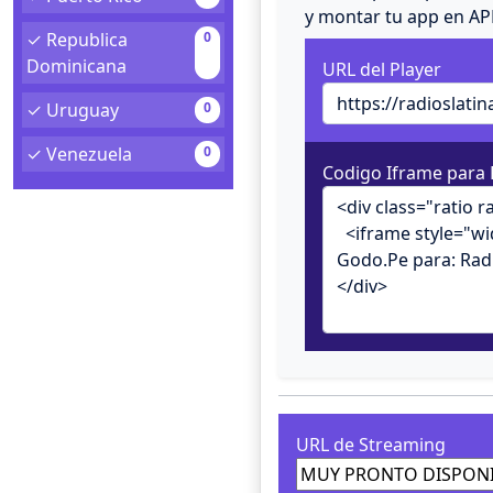
y montar tu app en A
✓ Republica
0
Dominicana
URL del Player
✓ Uruguay
0
✓ Venezuela
0
Codigo Iframe para 
URL de Streaming