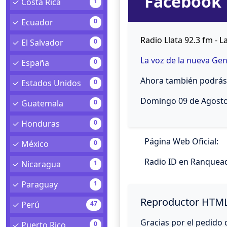
Facebook
✓ Costa Rica
1
✓ Ecuador
0
Radio Llata 92.3 fm - 
✓ El Salvador
0
La voz de la nueva Ge
✓ España
0
Ahora también podrás 
✓ Estados Unidos
0
Domingo 09 de Agosto
✓ Guatemala
0
✓ Honduras
0
Página Web Oficial:
✓ México
0
Radio ID en Ranquea
✓ Nicaragua
1
✓ Paraguay
1
Reproductor HTML
✓ Perú
47
Gracias por el pedido 
✓ Puerto Rico
0