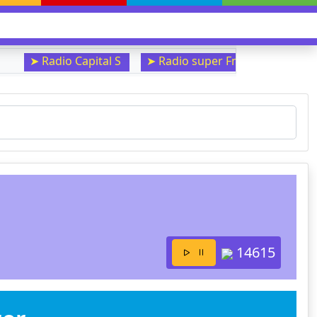
➤ Radio Capital S
➤ Radio super Fm
➤ Radio Oxi
14615